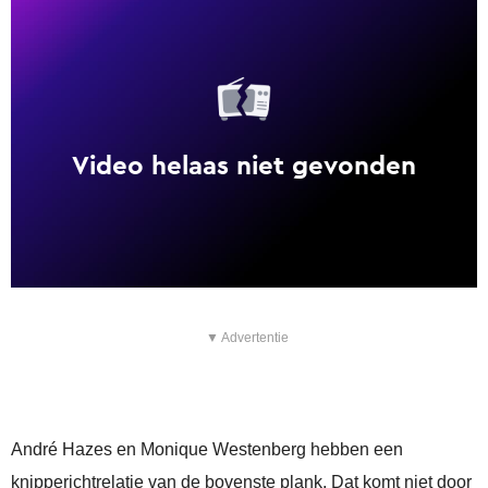
▼ Advertentie
André Hazes en Monique Westenberg hebben een
knipperichtrelatie van de bovenste plank. Dat komt niet door