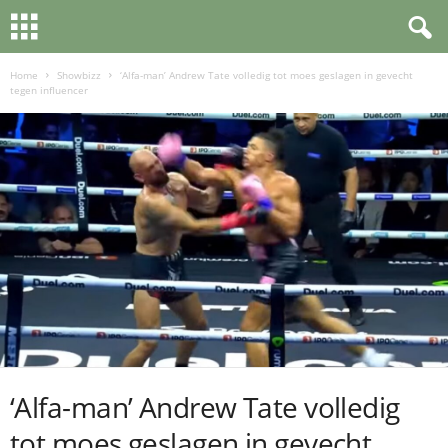
Home
Showbizz
‘Alfa-man’ Andrew Tate volledig tot moes geslagen in gevecht
tegen influencer
‘Alfa-man’ Andrew Tate volledig
tot moes geslagen in gevecht