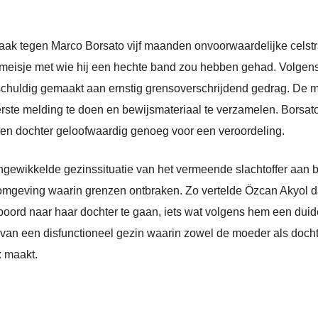
zaak tegen Marco Borsato vijf maanden onvoorwaardelijke celstr
ig meisje met wie hij een hechte band zou hebben gehad. Volgen
 schuldig gemaakt aan ernstig grensoverschrijdend gedrag. De 
erste melding te doen en bewijsmateriaal te verzamelen. Borsato
en dochter geloofwaardig genoeg voor een veroordeling.
ngewikkelde gezinssituatie van het vermeende slachtoffer aan
omgeving waarin grenzen ontbraken. Zo vertelde Özcan Akyol 
rd naar haar dochter te gaan, iets wat volgens hem een duid
an een disfunctioneel gezin waarin zowel de moeder als docht
 maakt.