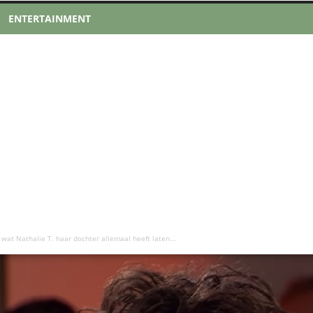
ENTERTAINMENT
wat Nathalie T. haar dochter allemaal heeft laten...