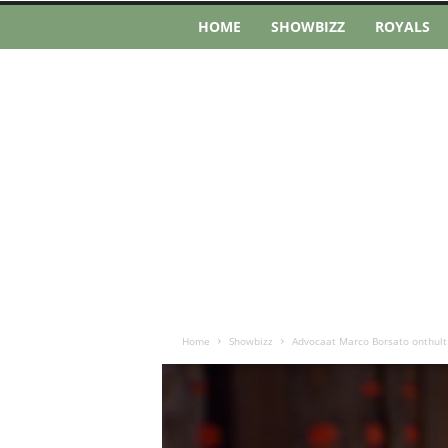
HOME
SHOWBIZZ
ROYALS
Home
Showbizz
Advocaat Marco Borsato onthult 