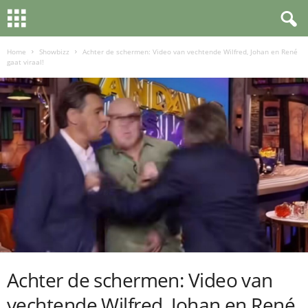
Home
Showbizz
Achter de schermen: Video van vechtende Wilfred, Johan en René
gaat viraal!
Achter de schermen: Video van
vechtende Wilfred, Johan en René