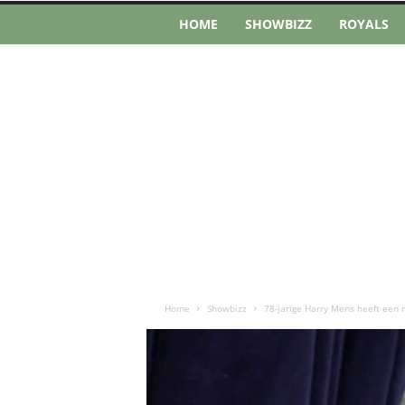
HOME
SHOWBIZZ
ROYALS
Home
Showbizz
78-jarige Harry Mens heeft een n