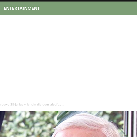
ENTERTAINMENT
ieuwe 38-jarige vriendin die doet alsof ze...