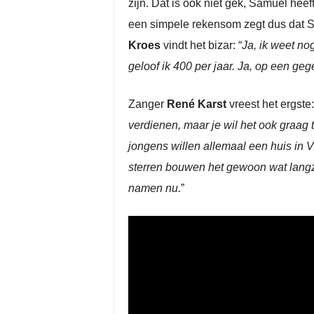
zijn. Dat is ook niet gek, Samuel heef
een simpele rekensom zegt dus dat Sa
Kroes
vindt het bizar: “
Ja, ik weet nog
geloof ik 400 per jaar. Ja, op een g
Zanger
René Karst
vreest het ergste:
verdienen, maar je wil het ook graag t
jongens willen allemaal een huis in V
sterren bouwen het gewoon wat langza
namen nu.
”