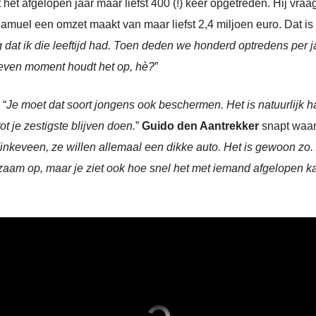
t het afgelopen jaar maar liefst 400 (!) keer opgetreden. Hij vr
muel een omzet maakt van maar liefst 2,4 miljoen euro. Dat is n
 dat ik die leeftijd had. Toen deden we honderd optredens per jaa
egeven moment houdt het op, hè?
”
 “
Je moet dat soort jongens ook beschermen. Het is natuurlijk ha
ot je zestigste blijven doen.
”
Guido den Aantrekker
snapt waar 
inkeveen, ze willen allemaal een dikke auto. Het is gewoon zo. Z
am op, maar je ziet ook hoe snel het met iemand afgelopen ka