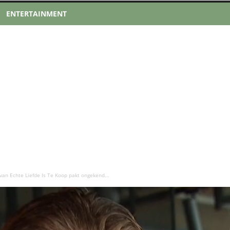
ENTERTAINMENT
van Echte Liefde Is Te Koop pakt ongekend...