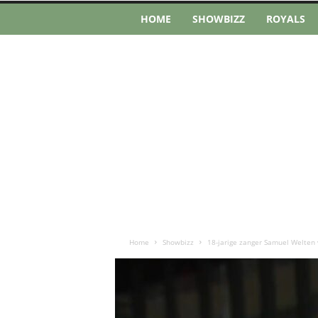
HOME
SHOWBIZZ
ROYALS
Home
Showbizz
18-jarige zanger Samuel Welten 