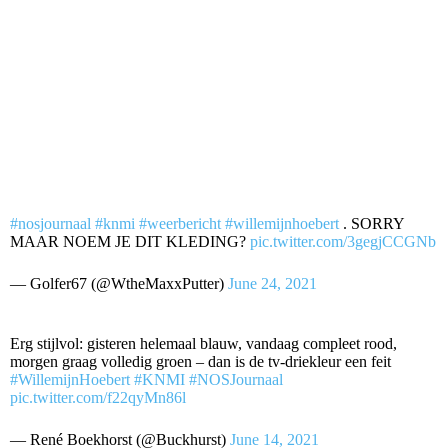
#nosjournaal
#knmi
#weerbericht
#willemijnhoebert
. SORRY
MAAR NOEM JE DIT KLEDING?
pic.twitter.com/3gegjCCGNb
— Golfer67 (@WtheMaxxPutter)
June 24, 2021
Erg stijlvol: gisteren helemaal blauw, vandaag compleet rood,
morgen graag volledig groen – dan is de tv-driekleur een feit
#WillemijnHoebert
#KNMI
#NOSJournaal
pic.twitter.com/f22qyMn86l
— René Boekhorst (@Buckhurst)
June 14, 2021