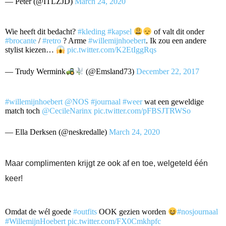
— Peter (@ITLZJD)
March 24, 2020
Wie heeft dit bedacht?
#kleding
#kapsel
of valt dit onder
#brocante
/
#retro
? Arme
#willemijnhoebert
. Ik zou een andere
stylist kiezen…
pic.twitter.com/K2EtIggRqs
— Trudy Wermink
(@Emsland73)
December 22, 2017
#willemijnhoebert
@NOS
#journaal
#weer
wat een geweldige
match toch
@CecileNarinx
pic.twitter.com/pFBSJTRWSo
— Ella Derksen (@neskredalle)
March 24, 2020
Maar complimenten krijgt ze ook af en toe, welgeteld één
keer!
Omdat de wél goede
#outfits
OOK gezien worden
#nosjournaal
#WillemijnHoebert
pic.twitter.com/FX0Cmkhpfc