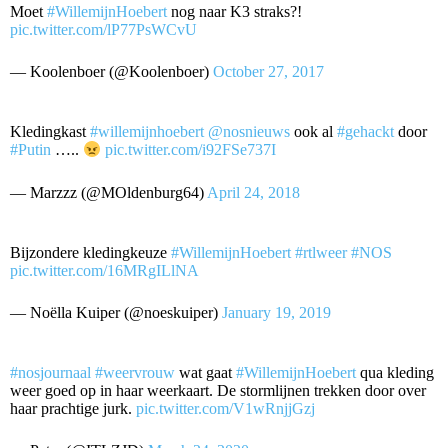
Moet
#WillemijnHoebert
nog naar K3 straks?!
pic.twitter.com/lP77PsWCvU
— Koolenboer (@Koolenboer)
October 27, 2017
Kledingkast
#willemijnhoebert
@nosnieuws
ook al
#gehackt
door
#Putin
…..
pic.twitter.com/i92FSe737I
— Marzzz (@MOldenburg64)
April 24, 2018
Bijzondere kledingkeuze
#WillemijnHoebert
#rtlweer
#NOS
pic.twitter.com/16MRgILlNA
— Noëlla Kuiper (@noeskuiper)
January 19, 2019
#nosjournaal
#weervrouw
wat gaat
#WillemijnHoebert
qua kleding
weer goed op in haar weerkaart. De stormlijnen trekken door over
haar prachtige jurk.
pic.twitter.com/V1wRnjjGzj