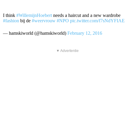
I think
#WillemijnHoebert
needs a haircut and a new wardrobe
#fashion
bij de
#weervrouw
#NPO
pic.twitter.com/f7sNdYFIAE
— hamskiworld (@hamskiworld)
February 12, 2016
▼ Advertentie