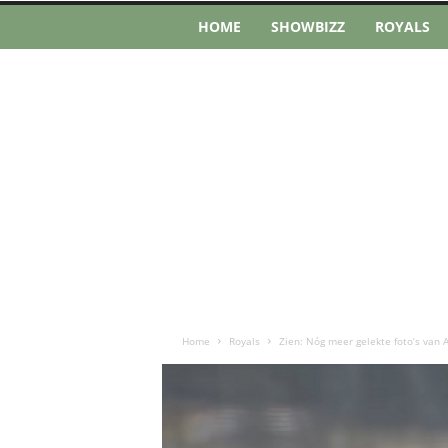
HOME
SHOWBIZZ
ROYALS
Home
Royals
Zien: Nóg meer gelekte foto’s van A