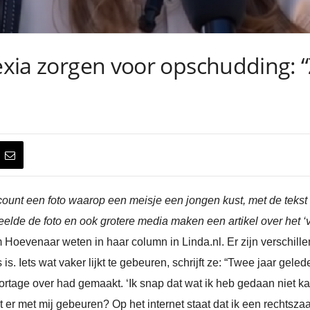
lexia zorgen voor opschudding: 
count een foto waarop een meisje een jongen kust, met de tekst 
eelde de foto en ook grotere media maken een artikel over het ‘v
m Hoevenaar weten in haar column in Linda.nl. Er zijn verschill
is. Iets wat vaker lijkt te gebeuren, schrijft ze: “Twee jaar gele
portage over had gemaakt. ‘Ik snap dat wat ik heb gedaan niet k
r met mij gebeuren? Op het internet staat dat ik een rechtszaa