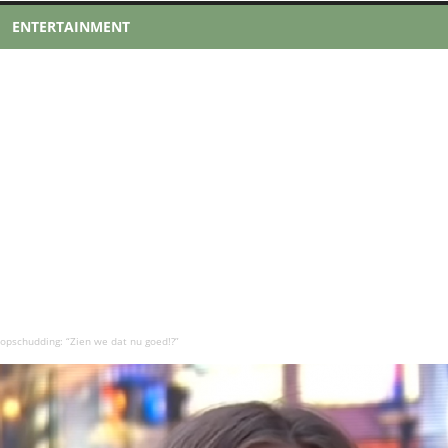
ENTERTAINMENT
 opschudding: “Zien we dat nu goed!?”