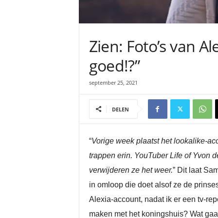
Zien: Foto’s van A
goed!?”
september 25, 2021
DELEN
“
Vorige week plaatst het lookalike-ac
trappen erin. YouTuber Life of Yvon d
verwijderen ze het weer.
” Dit laat Sa
in omloop die doet alsof ze de prinses 
Alexia-account, nadat ik er een tv-re
maken met het koningshuis? Wat gaat e