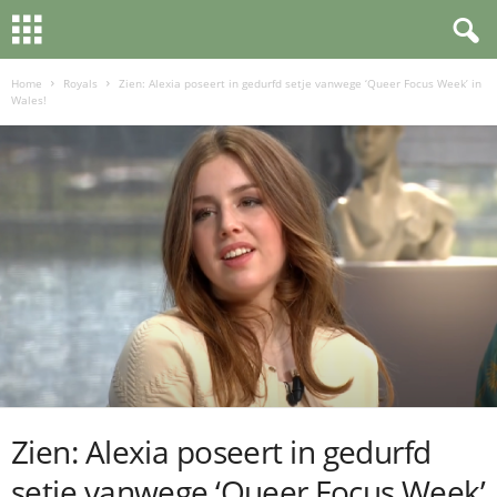
Home
Royals
Zien: Alexia poseert in gedurfd setje vanwege ‘Queer Focus Week’ in
Wales!
Zien: Alexia poseert in gedurfd
setje vanwege ‘Queer Focus Week’