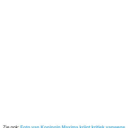
Zie ook:
Foto van Koningin Maxima krijgt kritiek vanwege