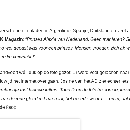
’s verschenen in bladen in Argentinië, Spanje, Duitsland en veel
K Magazin
: “
Prinses Alexia van Nederland: Geen manieren? S
rag wel gepast was voor een prinses. Mensen vroegen zich af: w
familie verwacht?
”
Zandvoort wél leuk op de foto gezet. Er werd veel gelachen naar
dwijd het internet over gaan. Josine van het AD ziet echter iets
armbandje met blauwe letters. Toen ik op de foto inzoomde, kreeg
 naar de rode gloed in haar haar, het tweede woord…. enfin, dat 
e foto):