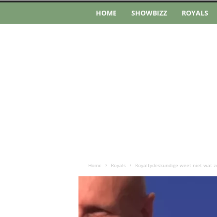
HOME
SHOWBIZZ
ROYALS
Home
Royals
Royaltydeskundige weet niet wat ze z