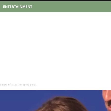
ENTERTAINMENT
iet: ‘Dít staat er op de pols...