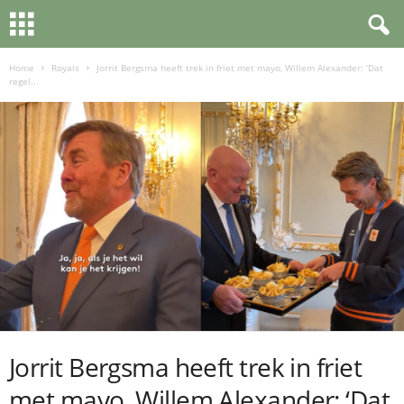
Home
Royals
Jorrit Bergsma heeft trek in friet met mayo, Willem Alexander: ‘Dat
regel...
Jorrit Bergsma heeft trek in friet
met mayo, Willem Alexander: ‘Dat