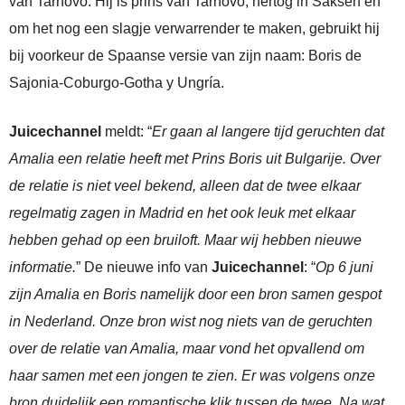
van Tarnovo. Hij is prins van Tarnovo, hertog in Saksen en
om het nog een slagje verwarrender te maken, gebruikt hij
bij voorkeur de Spaanse versie van zijn naam: Boris de
Sajonia-Coburgo-Gotha y Ungría.
Juicechannel
meldt: “
Er gaan al langere tijd geruchten dat
Amalia een relatie heeft met Prins Boris uit Bulgarije. Over
de relatie is niet veel bekend, alleen dat de twee elkaar
regelmatig zagen in Madrid en het ook leuk met elkaar
hebben gehad op een bruiloft. Maar wij hebben nieuwe
informatie.
” De nieuwe info van
Juicechannel
: “
Op 6 juni
zijn Amalia en Boris namelijk door een bron samen gespot
in Nederland. Onze bron wist nog niets van de geruchten
over de relatie van Amalia, maar vond het opvallend om
haar samen met een jongen te zien. Er was volgens onze
bron duidelijk een romantische klik tussen de twee. Na wat