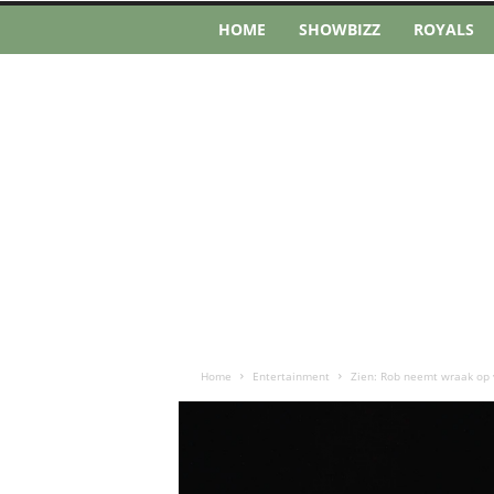
HOME
SHOWBIZZ
ROYALS
Home
Entertainment
Zien: Rob neemt wraak op 