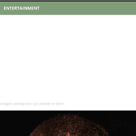
ENTERTAINMENT
vroegere pestkop door zijn moeder te doen!