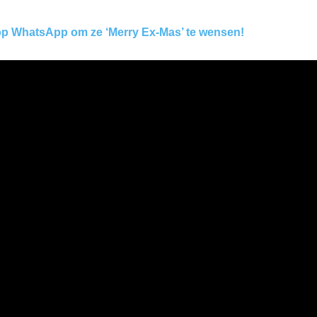
 op WhatsApp om ze ‘Merry Ex-Mas’ te wensen!