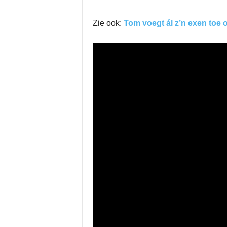
Zie ook:
Tom voegt ál z’n exen toe