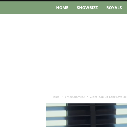
HOME
SHOWBIZZ
ROYALS
Home
Entertainment
Zien: Jaap uit Lang Leve de 