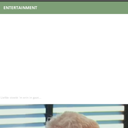
ENTERTAINMENT
Liefde steekt ‘m erin in gaat...