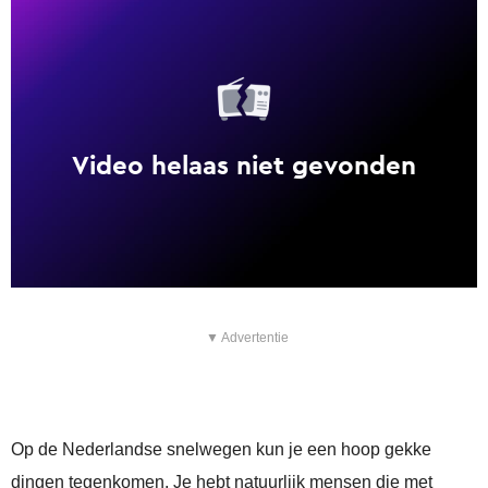
▼ Advertentie
Op de Nederlandse snelwegen kun je een hoop gekke
dingen tegenkomen. Je hebt natuurlijk mensen die met