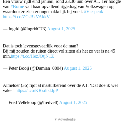
Een vrouw rijdt eind januari, rond 23.30 uur. over A1. Ter hoogte
van
#Borne
valt haar opvallend rijgedrag van Volkswagen op,
waardoor ze zich er ongemakkelijk bij voelt.
#Viespeuk
https://t.co/ZCsBkVAkkV
— Ingrid (@IngridC73)
August 1, 2025
Dat is toch levensgevaarlijk voor de man?
Bij mij zouden de ruiten direct vol zitten als het zo ver is na 45
min.
https://t.co/HezJQtjN1Z
— Peter Booij (@Damian_0804)
August 1, 2025
Almeloër (36) rijdt al masturberend over de A1: ‘Dat doe ik wel
vaker’
https://t.co/KRxdikJJpP
— Fred Vellekoop (@fredvell)
August 1, 2025
▼ Advertentie