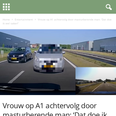
Home
Entertainment
Vrouw op A1 achtervolg door masturberende man: ‘Dat doe
ik wel vaker!’
Vrouw op A1 achtervolg door
masturberende man: ‘Dat doe ik