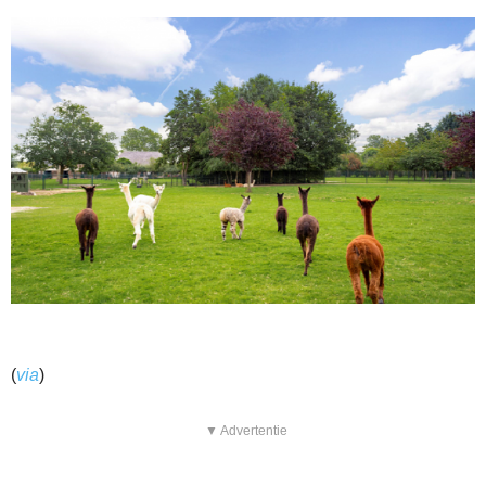
(
via
)
▼ Advertentie