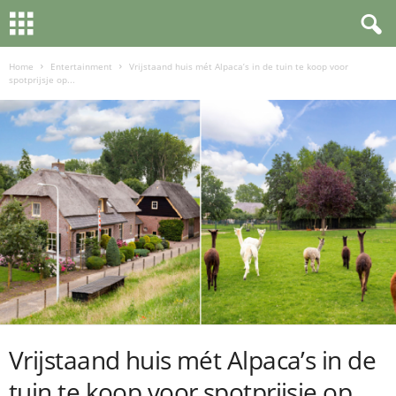
Home
Entertainment
Vrijstaand huis mét Alpaca’s in de tuin te koop voor
spotprijsje op...
Vrijstaand huis mét Alpaca’s in de
tuin te koop voor spotprijsje op