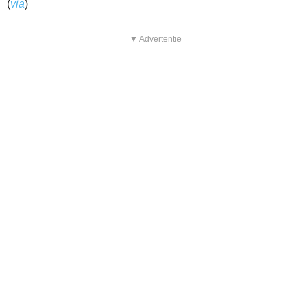
(
via
)
▼ Advertentie