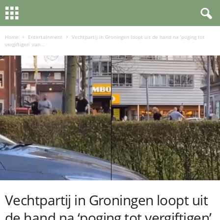
Home
Entertainment
Vechtpartij in Groningen loopt uit de hand na ‘poging tot
vergiftigen’ van...
Vechtpartij in Groningen loopt uit
de hand na ‘poging tot vergiftigen’