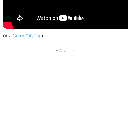
(Via
GreenCityTrip
)
▼ Advertentie