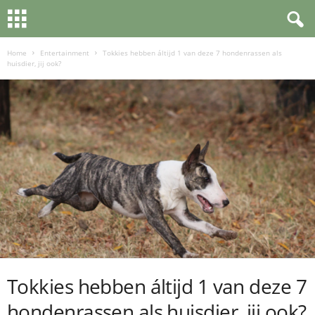
Home
Entertainment
Tokkies hebben áltijd 1 van deze 7 hondenrassen als
huisdier, jij ook?
Tokkies hebben áltijd 1 van deze 7
hondenrassen als huisdier, jij ook?