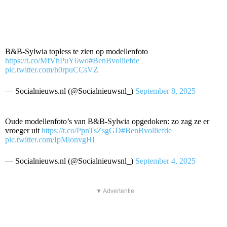
B&B-Sylwia topless te zien op modellenfoto
https://t.co/MfVhPuY6wo
#BenBvolliefde
pic.twitter.com/h0rpuCCsVZ
— Socialnieuws.nl (@Socialnieuwsnl_)
September 8, 2025
Oude modellenfoto’s van B&B-Sylwia opgedoken: zo zag ze er
vroeger uit
https://t.co/PpnTsZsgGD
#BenBvolliefde
pic.twitter.com/IpMionvgHI
— Socialnieuws.nl (@Socialnieuwsnl_)
September 4, 2025
▼ Advertentie