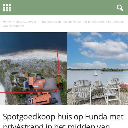
Home
Entertainment
Spotgoedkoop huis op Funda met privéstrand in het midden
van Nederland!
Spotgoedkoop huis op Funda met
privéstrand in het midden van