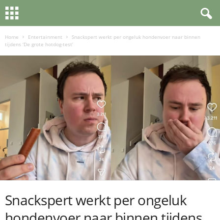
Home
Entertainment
Snackspert werkt per ongeluk hondenvoer naar binnen
tijdens ‘De grote hotdog-test’
Snackspert werkt per ongeluk
hondenvoer naar binnen tijdens