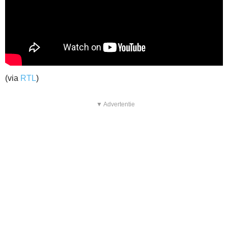
(via
RTL
)
▼ Advertentie