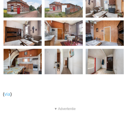
(
via
)
▼ Advertentie