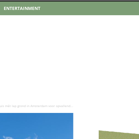
ENTERTAINMENT
uis mét lap grond in Amsterdam voor opvallend...