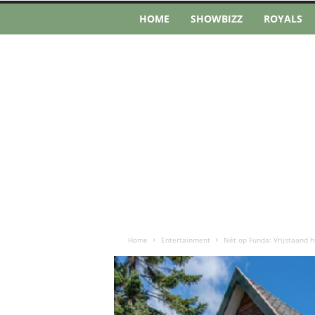
HOME
SHOWBIZZ
ROYALS
Home
Entertainment
Nét op Funda: Vrijstaand h