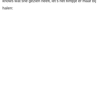
knows wat she gezien heeft, let’s het filmpje er maar bij
halen: