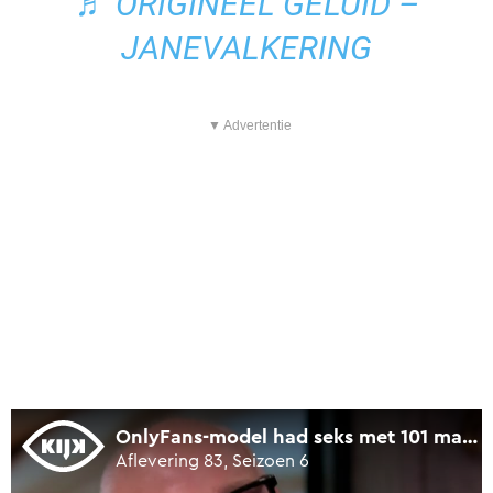
♬ ORIGINEEL GELUID –
JANEVALKERING
▼ Advertentie