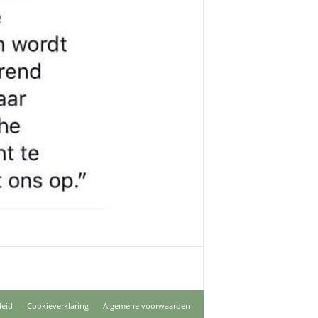
leid
Cookieverklaring
Algemene voorwaarden