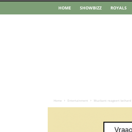
HOME
SHOWBIZZ
ROYALS
Home
Entertainment
Muzikant reageert keihard 