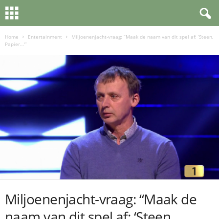
Home
Entertainment
Miljoenenjacht-vraag: “Maak de naam van dit spel af: ‘Steen,
Papier…'”
Miljoenenjacht-vraag: “Maak de
naam van dit spel af: ‘Steen,