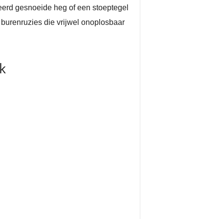
eerd gesnoeide heg of een stoeptegel
ok burenruzies die vrijwel onoplosbaar
k