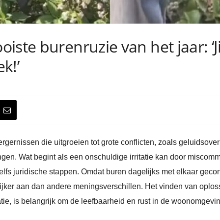
iste burenruzie van het jaar: ‘J
k!’
rgernissen die uitgroeien tot grote conflicten, zoals geluidsove
ngen. Wat begint als een onschuldige irritatie kan door misco
zelfs juridische stappen. Omdat buren dagelijks met elkaar gec
ijker aan dan andere meningsverschillen. Het vinden van oploss
e, is belangrijk om de leefbaarheid en rust in de woonomgevi