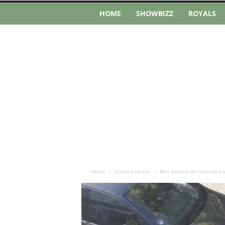
HOME
SHOWBIZZ
ROYALS
Home
Entertainment
Met afstand de mooiste bure