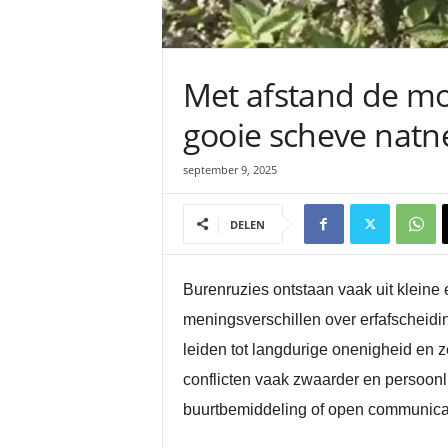
Met afstand de moo
gooie scheve natne
september 9, 2025
DELEN
Burenruzies ontstaan vaak uit kleine e
meningsverschillen over erfafscheidi
leiden tot langdurige onenigheid en 
conflicten vaak zwaarder en persoonl
buurtbemiddeling of open communicati