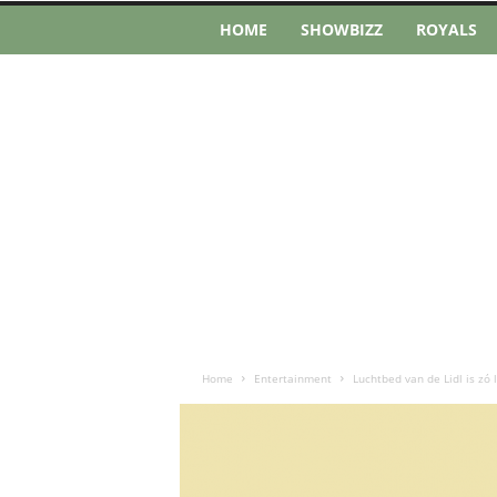
HOME
SHOWBIZZ
ROYALS
Home
Entertainment
Luchtbed van de Lidl is zó 