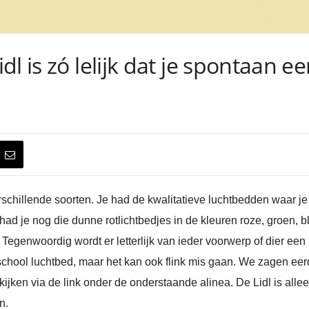
l is zó lelijk dat je spontaan e
schillende soorten. Je had de kwalitatieve luchtbedden waar je
ad je nog die dunne rotlichtbedjes in de kleuren roze, groen, b
egenwoordig wordt er letterlijk van ieder voorwerp of dier een 
d-school luchtbed, maar het kan ook flink mis gaan. We zagen ee
kijken via de link onder de onderstaande alinea. De Lidl is all
n.