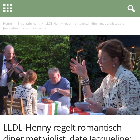
Home
Entertainment
LLDL-Henny regelt romantisch diner met violist, date
Jacqueline: ‘Leuk, maar je ziet...
LLDL-Henny regelt romantisch
diner met violist, date Jacqueline: