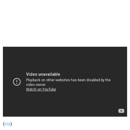
(
via
)