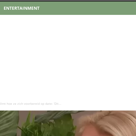
ENTERTAINMENT
ilmt hoe ze zich voorbereid op date: ‘Dit...