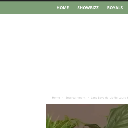
HOME
SHOWBIZZ
ROYALS
Home
Entertainment
Lang Leve de Liefde-Laura f