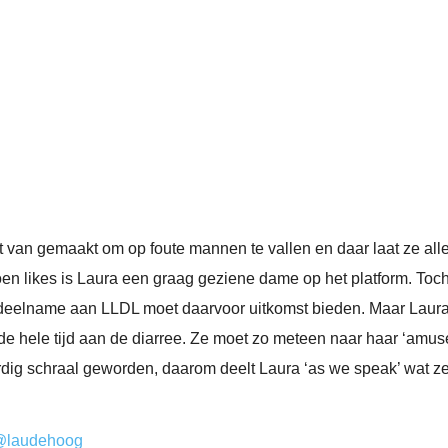
rt van gemaakt om op foute mannen te vallen en daar laat ze all
n likes is Laura een graag geziene dame op het platform. Toch li
 deelname aan LLDL moet daarvoor uitkomst bieden. Maar Laura 
de hele tijd aan de diarree. Ze moet zo meteen naar haar ‘amus
ardig schraal geworden, daarom deelt Laura ‘as we speak’ wat z
@laudehoog