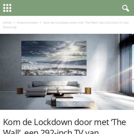
Home
Entertainment
Kom de Lockdown door met ‘The Wall’, een 292-inch TV van
Samsung!
Kom de Lockdown door met ‘The
Wall’, een 292-inch TV van