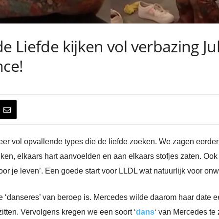
e Liefde kijken vol verbazing Ju
nce!
weer vol opvallende types die de liefde zoeken. We zagen eerder
jken, elkaars hart aanvoelden en aan elkaars stofjes zaten. O
or je leven’. Een goede start voor LLDL wat natuurlijk voor onwijs
e ‘danseres’ van beroep is. Mercedes wilde daarom haar date een
itten. Vervolgens kregen we een soort ‘
dans
‘ van Mercedes te z