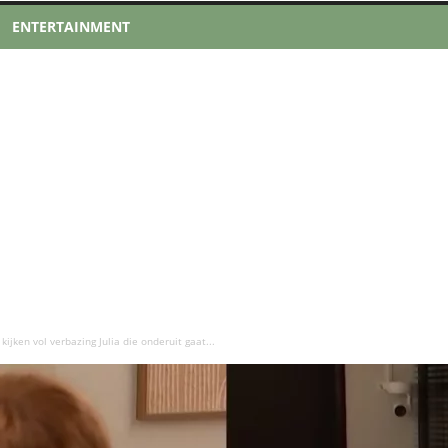
ENTERTAINMENT
kijken vol verbazing Julia die onderuit gaat...