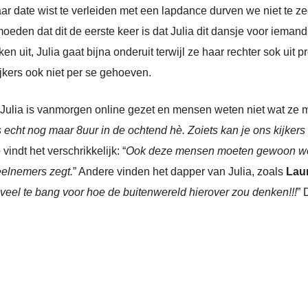
ar date wist te verleiden met een lapdance durven we niet te ze
oeden dat dit de eerste keer is dat Julia dit dansje voor iemand u
n uit, Julia gaat bijna onderuit terwijl ze haar rechter sok uit 
ijkers ook niet per se gehoeven.
 Julia is vanmorgen online gezet en mensen weten niet wat z
s echt nog maar 8uur in de ochtend hè. Zoiets kan je ons kijker
e
vindt het verschrikkelijk: “
Ook deze mensen moeten gewoon weer
eelnemers zegt.
” Andere vinden het dapper van Julia, zoals
Lau
r veel te bang voor hoe de buitenwereld hierover zou denken!!!
” 