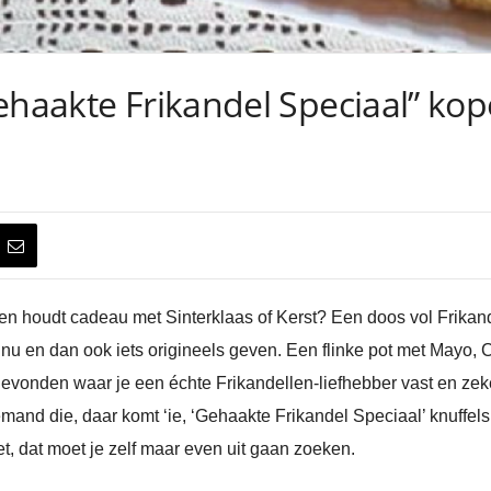
Gehaakte Frikandel Speciaal” ko
en houdt cadeau met Sinterklaas of Kerst? Een doos vol Frikand
nu en dan ook iets origineels geven. Een flinke pot met Mayo, Cu
evonden waar je een échte Frikandellen-liefhebber vast en zeke
emand die, daar komt ‘ie, ‘Gehaakte Frikandel Speciaal’ knuffel
et, dat moet je zelf maar even uit gaan zoeken.