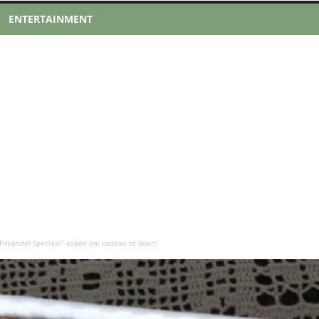
ENTERTAINMENT
Frikandel Speciaal” kopen om cadeau te doen!