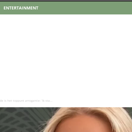
ENTERTAINMENT
e is het toppunt arrogantie: ‘Ik sta...