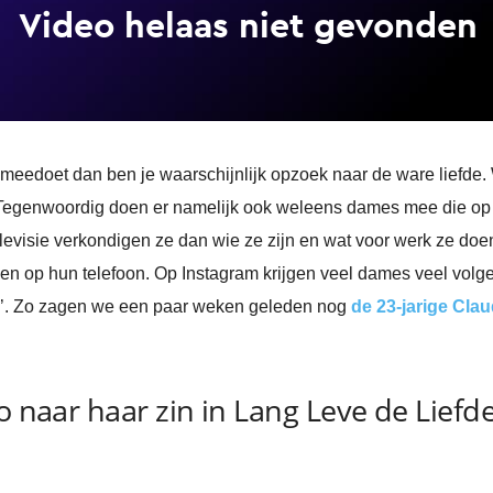
eedoet dan ben je waarschijnlijk opzoek naar de ware liefde. 
ijn. Tegenwoordig doen er namelijk ook weleens dames mee die 
levisie verkondigen ze dan wie ze zijn en wat voor werk ze d
n op hun telefoon. Op Instagram krijgen veel dames veel volge
s’. Zo zagen we een paar weken geleden nog
de 23-jarige Clau
o naar haar zin in Lang Leve de Liefd