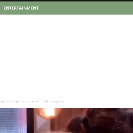
ENTERTAINMENT
t meest simpele stel dat óóit heeft meegedaan!