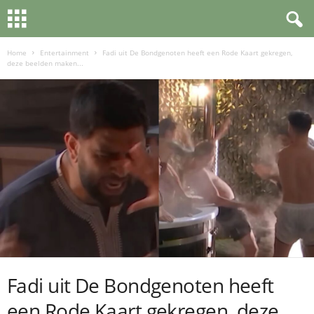
Home
Entertainment
Fadi uit De Bondgenoten heeft een Rode Kaart gekregen,
deze beelden maken...
Fadi uit De Bondgenoten heeft
een Rode Kaart gekregen, deze