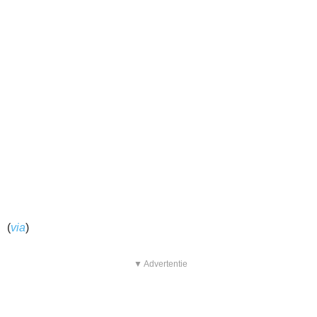
(
via
)
▼ Advertentie