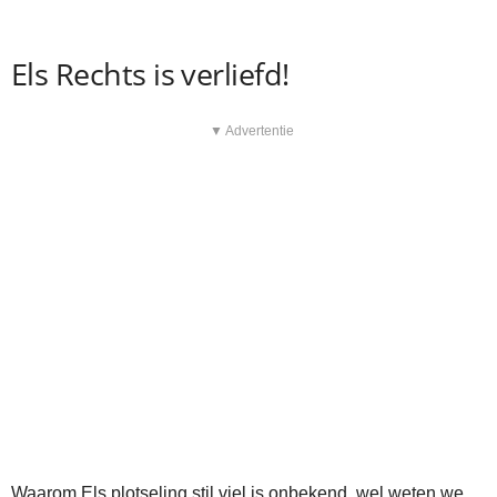
Els Rechts is verliefd!
▼ Advertentie
Waarom Els plotseling stil viel is onbekend, wel weten we