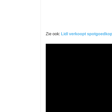
Zie ook:
Lidl verkoopt spotgoedkop