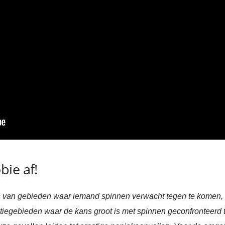
ie af!
en van gebieden waar iemand spinnen verwacht tegen te komen, 
egebieden waar de kans groot is met spinnen geconfronteerd t