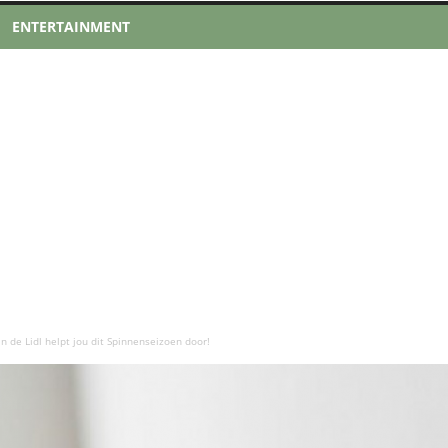
ENTERTAINMENT
 de Lidl helpt jou dit Spinnenseizoen door!