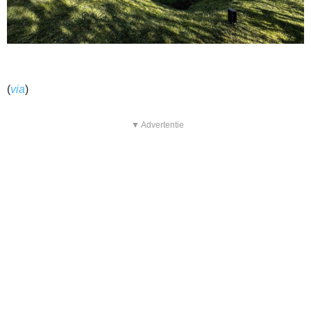
(
via
)
▼ Advertentie