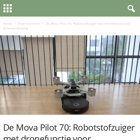
Home
Entertainment
De Mova Pilot 70: Robotstofzuiger met dronefunctie voor
bovenverdieping
De Mova Pilot 70: Robotstofzuiger
met dronefunctie voor