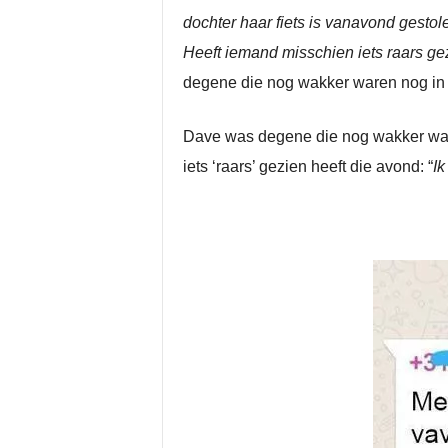
dochter haar fiets is vanavond gestol
Heeft iemand misschien iets raars g
degene die nog wakker waren nog in d
Dave was degene die nog wakker was en
iets ‘raars’ gezien heeft die avond: “
Ik