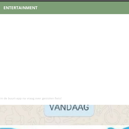
ENTERTAINMENT
n de buurt-app na vraag over gestolen fiets!