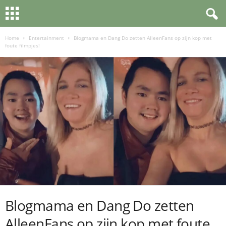
Home
Entertainment
Blogmama en Dang Do zetten AlleenFans op zijn kop met
foute filmpjes!
Blogmama en Dang Do zetten
AlleenFans op zijn kop met foute