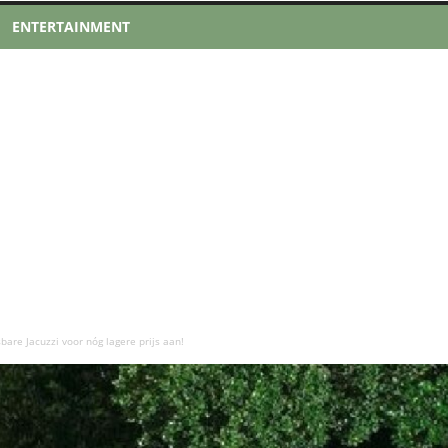
ENTERTAINMENT
are Jacuzzi voor nóg lagere prijs aan!