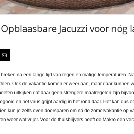
 Opblaasbare Jacuzzi voor nóg la
e breken na een lange tijd van regen en matige temperaturen. N
den. Ook de vakantie komen er weer aan, maar daar kunnen we n
moeten uitkijken dat daar geen strengere maatregelen zijn bijvoo
ooid en het virus grijpt aardig in het rond daar. Het kan dus ee
chien kun je zelfs even doorsparen om ná de zomervakantie op vak
en weer wat vrijer. Voor de thuisblijvers heeft de Makro een ver