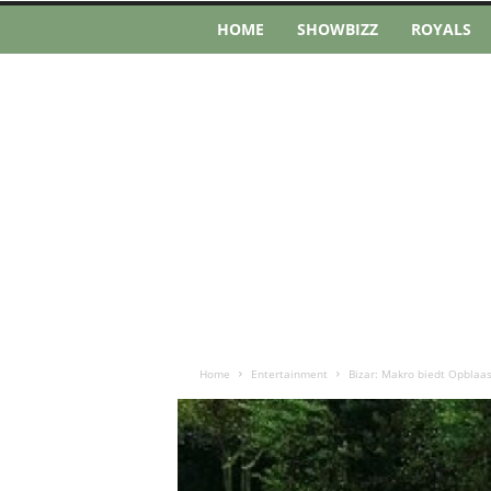
HOME
SHOWBIZZ
ROYALS
Home
Entertainment
Bizar: Makro biedt Opblaasb